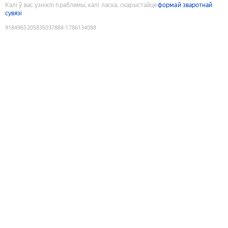
Калі ў вас узніклі праблемы, калі ласка, скарыстайце
формай зваротнай
сувязі
9184965205835037884
:
1786134088