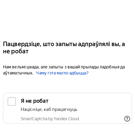
Пацвердзіце, што запыты адпраўлялі вы, а
не робат
Нам вельмі шкада, але запыты з вашай прылады падобныя да
аўтаматычных.
Чаму гэта магло адбыцца?
Я не робат
Націсніце, каб працягнуць
SmartCaptcha by Yandex Cloud