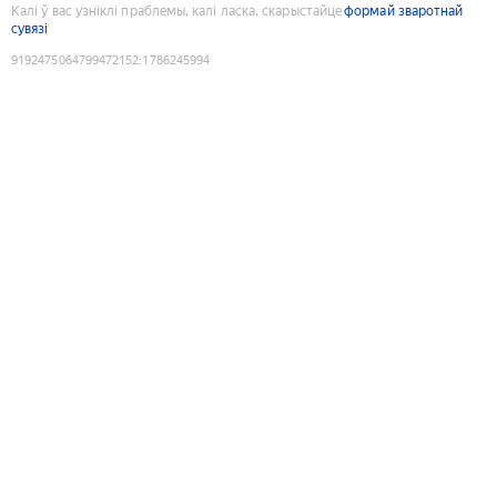
Калі ў вас узніклі праблемы, калі ласка, скарыстайце
формай зваротнай
сувязі
9192475064799472152
:
1786245994