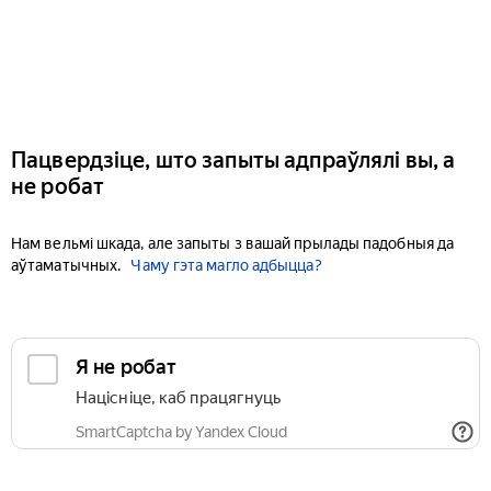
Пацвердзіце, што запыты адпраўлялі вы, а
не робат
Нам вельмі шкада, але запыты з вашай прылады падобныя да
аўтаматычных.
Чаму гэта магло адбыцца?
Я не робат
Націсніце, каб працягнуць
SmartCaptcha by Yandex Cloud