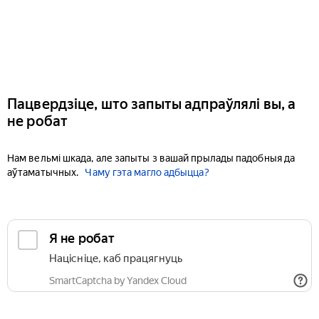
Пацвердзіце, што запыты адпраўлялі вы, а
не робат
Нам вельмі шкада, але запыты з вашай прылады падобныя да
аўтаматычных.
Чаму гэта магло адбыцца?
Я не робат
Націсніце, каб працягнуць
SmartCaptcha by Yandex Cloud