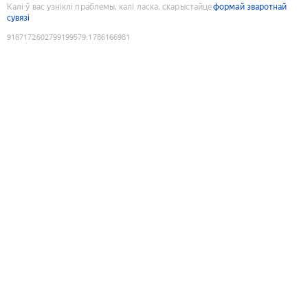
Калі ў вас узніклі праблемы, калі ласка, скарыстайце
формай зваротнай
сувязі
9187172602799199579
:
1786166981