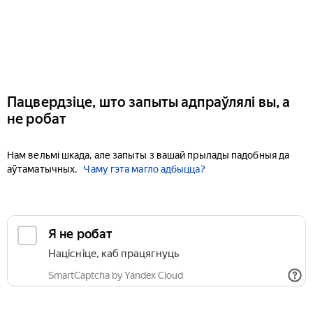
Пацвердзіце, што запыты адпраўлялі вы, а
не робат
Нам вельмі шкада, але запыты з вашай прылады падобныя да
аўтаматычных.
Чаму гэта магло адбыцца?
Я не робат
Націсніце, каб працягнуць
SmartCaptcha by Yandex Cloud