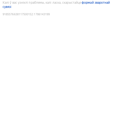
Калі ў вас узніклі праблемы, калі ласка, скарыстайце
формай зваротнай
сувязі
9185576638117500152
:
1786143199