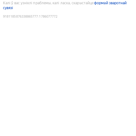
Калі ў вас узніклі праблемы, калі ласка, скарыстайце
формай зваротнай
сувязі
9181185876338865777
:
1786077772