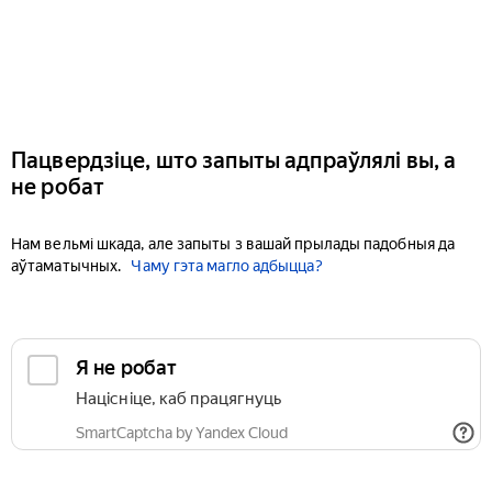
Пацвердзіце, што запыты адпраўлялі вы, а
не робат
Нам вельмі шкада, але запыты з вашай прылады падобныя да
аўтаматычных.
Чаму гэта магло адбыцца?
Я не робат
Націсніце, каб працягнуць
SmartCaptcha by Yandex Cloud