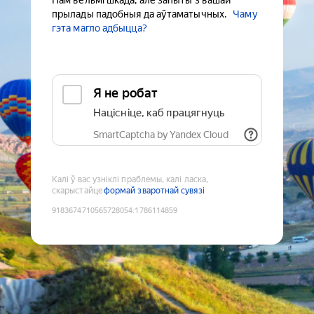
Нам вельмі шкада, але запыты з вашай
прылады падобныя да аўтаматычных.
Чаму
гэта магло адбыцца?
Я не робат
Націсніце, каб працягнуць
SmartCaptcha by Yandex Cloud
Калі ў вас узніклі праблемы, калі ласка,
скарыстайце
формай зваротнай сувязі
9183674710565728054
:
1786114859