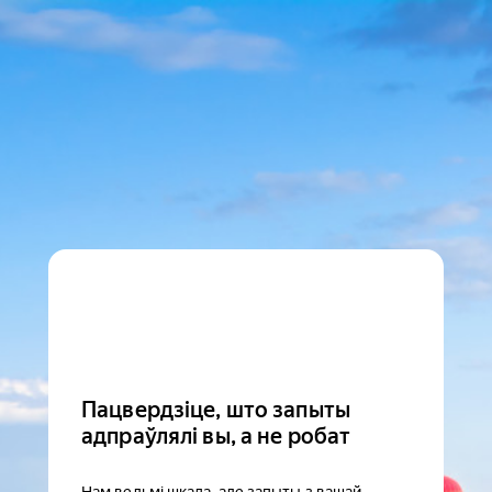
Пацвердзіце, што запыты
адпраўлялі вы, а не робат