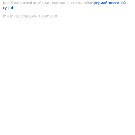
Калі ў вас узніклі праблемы, калі ласка, скарыстайце
формай зваротнай
сувязі
9176817578316608655
:
1786012679