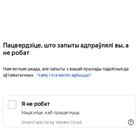
Пацвердзіце, што запыты адпраўлялі вы, а
не робат
Нам вельмі шкада, але запыты з вашай прылады падобныя да
аўтаматычных.
Чаму гэта магло адбыцца?
Я не робат
Націсніце, каб працягнуць
SmartCaptcha by Yandex Cloud