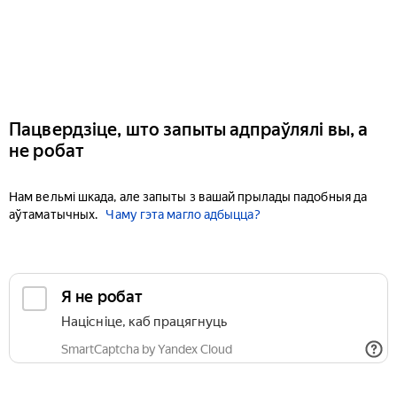
Пацвердзіце, што запыты адпраўлялі вы, а
не робат
Нам вельмі шкада, але запыты з вашай прылады падобныя да
аўтаматычных.
Чаму гэта магло адбыцца?
Я не робат
Націсніце, каб працягнуць
SmartCaptcha by Yandex Cloud