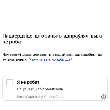
Пацвердзіце, што запыты адпраўлялі вы, а
не робат
Нам вельмі шкада, але запыты з вашай прылады падобныя да
аўтаматычных.
Чаму гэта магло адбыцца?
Я не робат
Націсніце, каб працягнуць
SmartCaptcha by Yandex Cloud