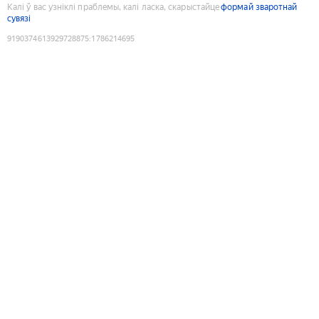
Калі ў вас узніклі праблемы, калі ласка, скарыстайце
формай зваротнай
сувязі
9190374613929728875
:
1786214695