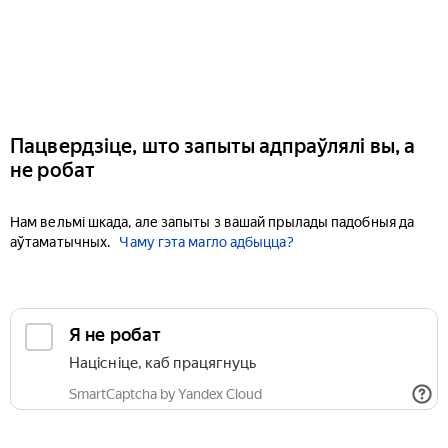
Пацвердзіце, што запыты адпраўлялі вы, а
не робат
Нам вельмі шкада, але запыты з вашай прылады падобныя да
аўтаматычных.
Чаму гэта магло адбыцца?
Я не робат
Націсніце, каб працягнуць
SmartCaptcha by Yandex Cloud