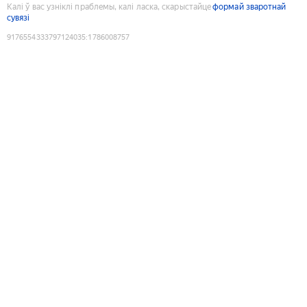
Калі ў вас узніклі праблемы, калі ласка, скарыстайце
формай зваротнай
сувязі
9176554333797124035
:
1786008757