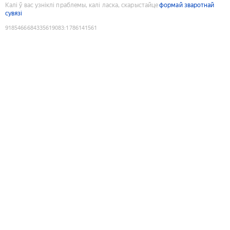
Калі ў вас узніклі праблемы, калі ласка, скарыстайце
формай зваротнай
сувязі
9185466684335619083
:
1786141561