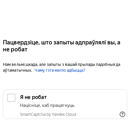
Пацвердзіце, што запыты адпраўлялі вы, а
не робат
Нам вельмі шкада, але запыты з вашай прылады падобныя да
аўтаматычных.
Чаму гэта магло адбыцца?
Я не робат
Націсніце, каб працягнуць
SmartCaptcha by Yandex Cloud