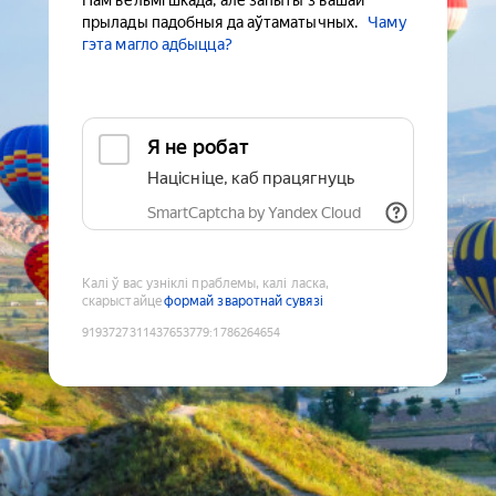
Нам вельмі шкада, але запыты з вашай
прылады падобныя да аўтаматычных.
Чаму
гэта магло адбыцца?
Я не робат
Націсніце, каб працягнуць
SmartCaptcha by Yandex Cloud
Калі ў вас узніклі праблемы, калі ласка,
скарыстайце
формай зваротнай сувязі
9193727311437653779
:
1786264654