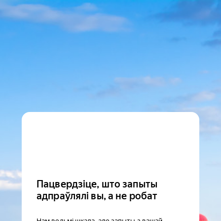
Пацвердзіце, што запыты
адпраўлялі вы, а не робат