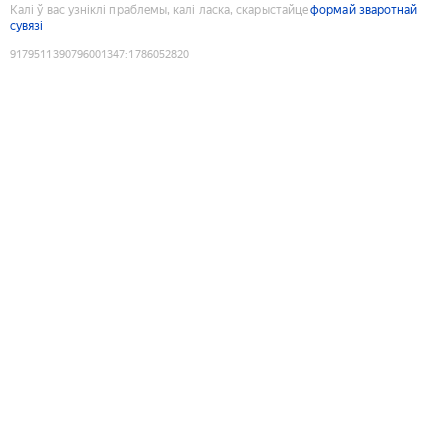
Калі ў вас узніклі праблемы, калі ласка, скарыстайце
формай зваротнай
сувязі
9179511390796001347
:
1786052820