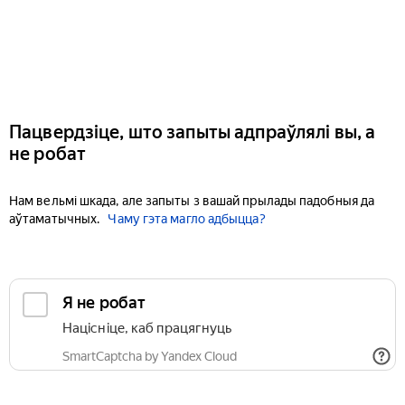
Пацвердзіце, што запыты адпраўлялі вы, а
не робат
Нам вельмі шкада, але запыты з вашай прылады падобныя да
аўтаматычных.
Чаму гэта магло адбыцца?
Я не робат
Націсніце, каб працягнуць
SmartCaptcha by Yandex Cloud