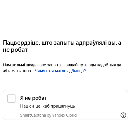
Пацвердзіце, што запыты адпраўлялі вы, а
не робат
Нам вельмі шкада, але запыты з вашай прылады падобныя да
аўтаматычных.
Чаму гэта магло адбыцца?
Я не робат
Націсніце, каб працягнуць
SmartCaptcha by Yandex Cloud