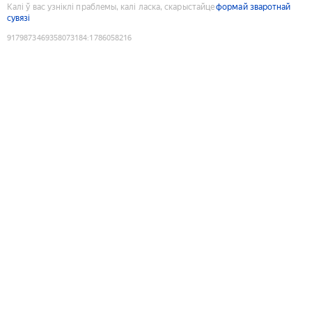
Калі ў вас узніклі праблемы, калі ласка, скарыстайце
формай зваротнай
сувязі
9179873469358073184
:
1786058216