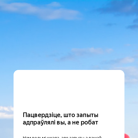
Пацвердзіце, што запыты
адпраўлялі вы, а не робат