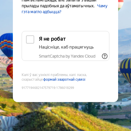
Нам вельмі шкада, але запыты з вашай
прылады падобныя да аўтаматычных.
Чаму
гэта магло адбыцца?
Я не робат
Націсніце, каб працягнуць
SmartCaptcha by Yandex Cloud
Калі ў вас узніклі праблемы, калі ласка,
скарыстайце
формай зваротнай сувязі
9177194682147579719
:
1786018299