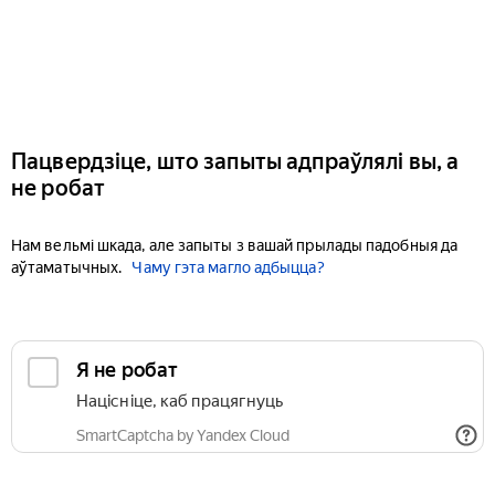
Пацвердзіце, што запыты адпраўлялі вы, а
не робат
Нам вельмі шкада, але запыты з вашай прылады падобныя да
аўтаматычных.
Чаму гэта магло адбыцца?
Я не робат
Націсніце, каб працягнуць
SmartCaptcha by Yandex Cloud