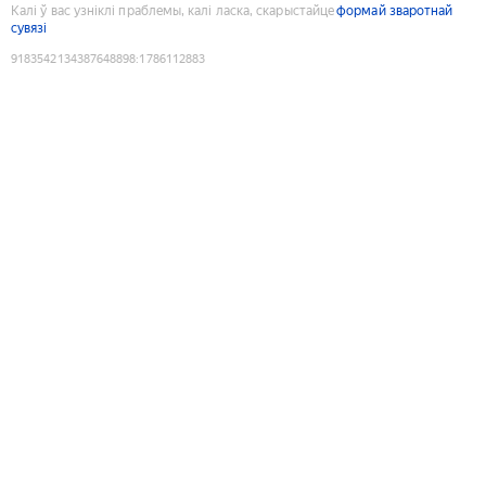
Калі ў вас узніклі праблемы, калі ласка, скарыстайце
формай зваротнай
сувязі
9183542134387648898
:
1786112883