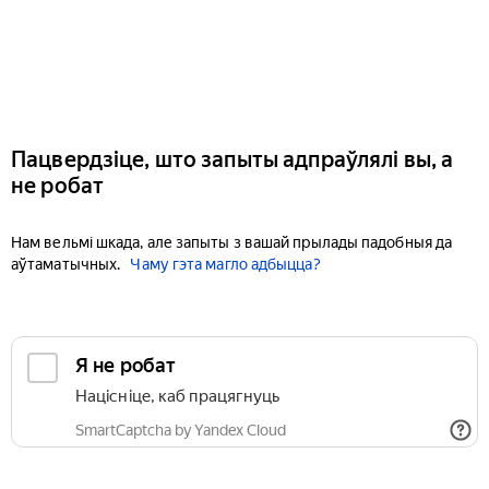
Пацвердзіце, што запыты адпраўлялі вы, а
не робат
Нам вельмі шкада, але запыты з вашай прылады падобныя да
аўтаматычных.
Чаму гэта магло адбыцца?
Я не робат
Націсніце, каб працягнуць
SmartCaptcha by Yandex Cloud