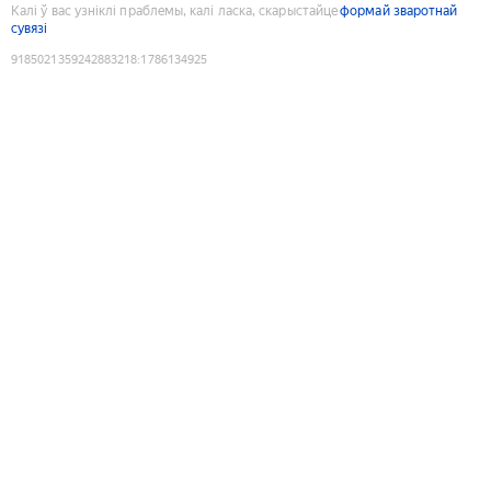
Калі ў вас узніклі праблемы, калі ласка, скарыстайце
формай зваротнай
сувязі
9185021359242883218
:
1786134925