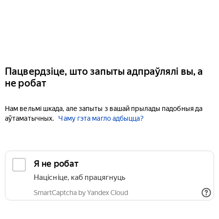
Пацвердзіце, што запыты адпраўлялі вы, а
не робат
Нам вельмі шкада, але запыты з вашай прылады падобныя да
аўтаматычных.
Чаму гэта магло адбыцца?
Я не робат
Націсніце, каб працягнуць
SmartCaptcha by Yandex Cloud