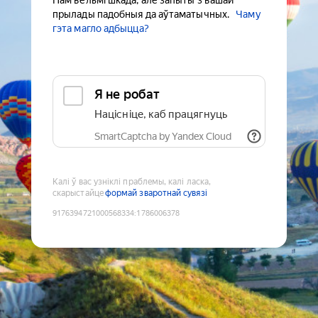
Нам вельмі шкада, але запыты з вашай
прылады падобныя да аўтаматычных.
Чаму
гэта магло адбыцца?
Я не робат
Націсніце, каб працягнуць
SmartCaptcha by Yandex Cloud
Калі ў вас узніклі праблемы, калі ласка,
скарыстайце
формай зваротнай сувязі
9176394721000568334
:
1786006378