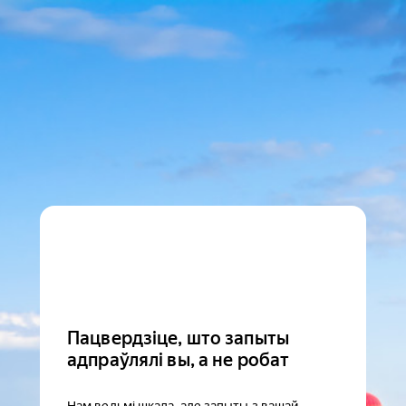
Пацвердзіце, што запыты
адпраўлялі вы, а не робат