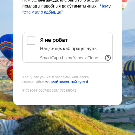
Нам вельмі шкада, але запыты з вашай
прылады падобныя да аўтаматычных.
Чаму
гэта магло адбыцца?
Я не робат
Націсніце, каб працягнуць
SmartCaptcha by Yandex Cloud
Калі ў вас узніклі праблемы, калі ласка,
скарыстайце
формай зваротнай сувязі
9175904413507435583
:
1785999072