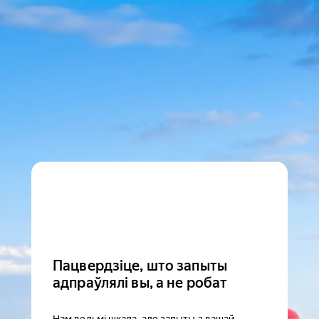
Пацвердзіце, што запыты
адпраўлялі вы, а не робат