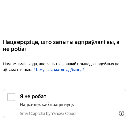
Пацвердзіце, што запыты адпраўлялі вы, а
не робат
Нам вельмі шкада, але запыты з вашай прылады падобныя да
аўтаматычных.
Чаму гэта магло адбыцца?
Я не робат
Націсніце, каб працягнуць
SmartCaptcha by Yandex Cloud