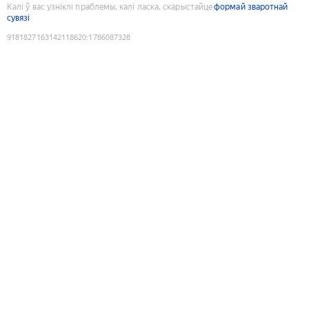
Калі ў вас узніклі праблемы, калі ласка, скарыстайце
формай зваротнай
сувязі
9181827163142118620
:
1786087328