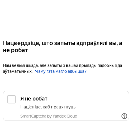
Пацвердзіце, што запыты адпраўлялі вы, а
не робат
Нам вельмі шкада, але запыты з вашай прылады падобныя да
аўтаматычных.
Чаму гэта магло адбыцца?
Я не робат
Націсніце, каб працягнуць
SmartCaptcha by Yandex Cloud