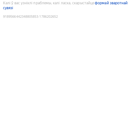
Калі ў вас узніклі праблемы, калі ласка, скарыстайце
формай зваротнай
сувязі
9189566442348805853
:
1786202652