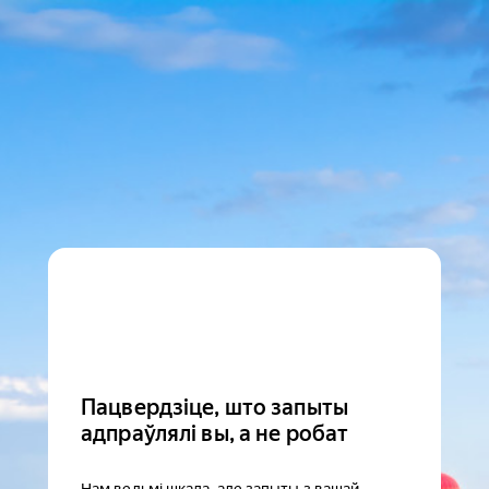
Пацвердзіце, што запыты
адпраўлялі вы, а не робат