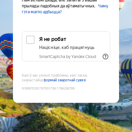
Нам вельмі шкада, але запыты з вашай
прылады падобныя да аўтаматычных.
Чаму
гэта магло адбыцца?
Я не робат
Націсніце, каб працягнуць
SmartCaptcha by Yandex Cloud
Калі ў вас узніклі праблемы, калі ласка,
скарыстайце
формай зваротнай сувязі
9189978281797931738
:
1786208789