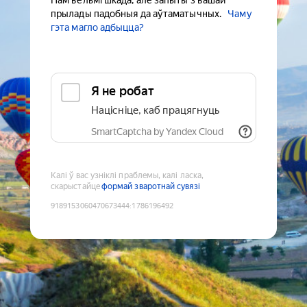
Нам вельмі шкада, але запыты з вашай
прылады падобныя да аўтаматычных.
Чаму
гэта магло адбыцца?
Я не робат
Націсніце, каб працягнуць
SmartCaptcha by Yandex Cloud
Калі ў вас узніклі праблемы, калі ласка,
скарыстайце
формай зваротнай сувязі
9189153060470673444
:
1786196492