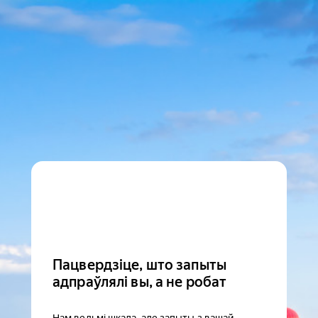
Пацвердзіце, што запыты
адпраўлялі вы, а не робат