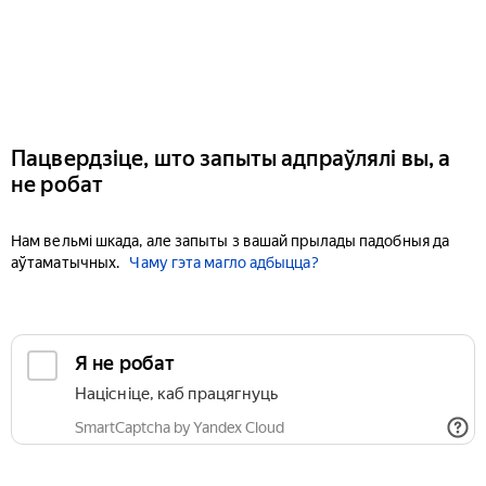
Пацвердзіце, што запыты адпраўлялі вы, а
не робат
Нам вельмі шкада, але запыты з вашай прылады падобныя да
аўтаматычных.
Чаму гэта магло адбыцца?
Я не робат
Націсніце, каб працягнуць
SmartCaptcha by Yandex Cloud