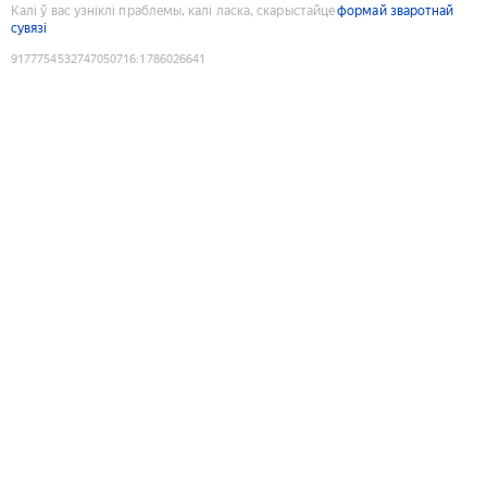
Калі ў вас узніклі праблемы, калі ласка, скарыстайце
формай зваротнай
сувязі
9177754532747050716
:
1786026641