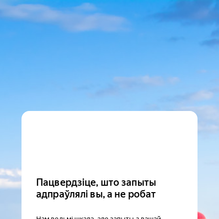
Пацвердзіце, што запыты
адпраўлялі вы, а не робат