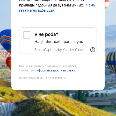
Нам вельмі шкада, але запыты з вашай
прылады падобныя да аўтаматычных.
Чаму
гэта магло адбыцца?
Я не робат
Націсніце, каб працягнуць
SmartCaptcha by Yandex Cloud
Калі ў вас узніклі праблемы, калі ласка,
скарыстайце
формай зваротнай сувязі
9178541620465954737
:
1786038370