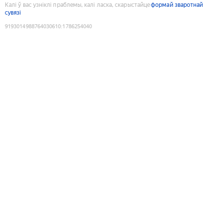
Калі ў вас узніклі праблемы, калі ласка, скарыстайце
формай зваротнай
сувязі
9193014988764030610
:
1786254040