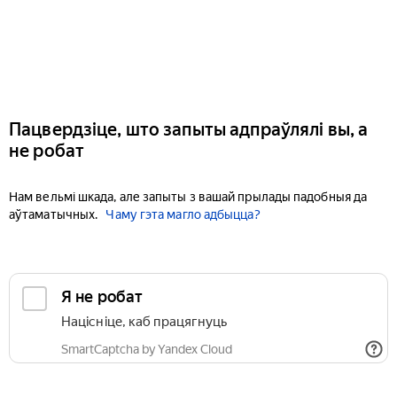
Пацвердзіце, што запыты адпраўлялі вы, а
не робат
Нам вельмі шкада, але запыты з вашай прылады падобныя да
аўтаматычных.
Чаму гэта магло адбыцца?
Я не робат
Націсніце, каб працягнуць
SmartCaptcha by Yandex Cloud