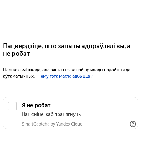
Пацвердзіце, што запыты адпраўлялі вы, а
не робат
Нам вельмі шкада, але запыты з вашай прылады падобныя да
аўтаматычных.
Чаму гэта магло адбыцца?
Я не робат
Націсніце, каб працягнуць
SmartCaptcha by Yandex Cloud