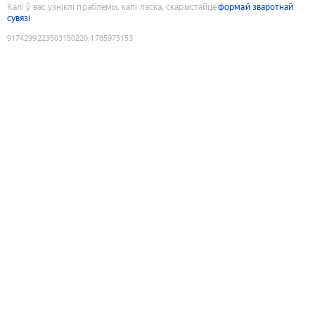
Калі ў вас узніклі праблемы, калі ласка, скарыстайце
формай зваротнай
сувязі
9174299223503150220
:
1785975153