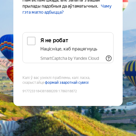
Нам вельмі шкада, але запыты з вашай
прылады падобныя да аўтаматычных.
Чаму
гэта магло адбыцца?
Я не робат
Націсніце, каб працягнуць
SmartCaptcha by Yandex Cloud
Калі ў вас узніклі праблемы, калі ласка,
скарыстайце
формай зваротнай сувязі
9177233184381888209
:
1786018872