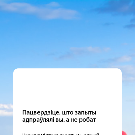
Пацвердзіце, што запыты
адпраўлялі вы, а не робат