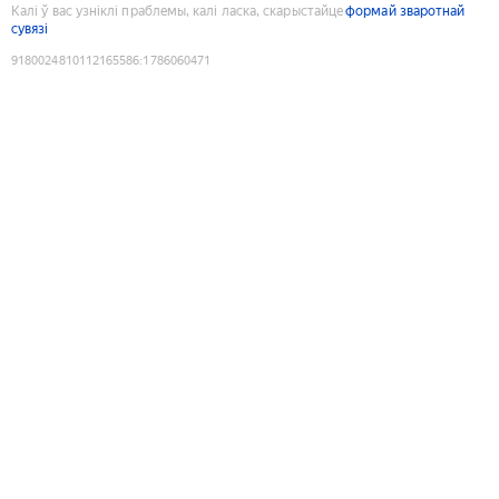
Калі ў вас узніклі праблемы, калі ласка, скарыстайце
формай зваротнай
сувязі
9180024810112165586
:
1786060471