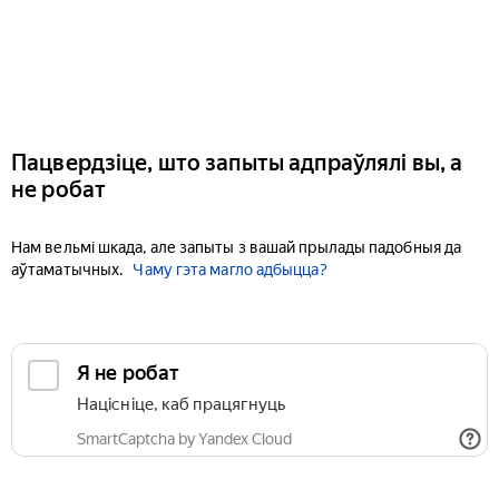
Пацвердзіце, што запыты адпраўлялі вы, а
не робат
Нам вельмі шкада, але запыты з вашай прылады падобныя да
аўтаматычных.
Чаму гэта магло адбыцца?
Я не робат
Націсніце, каб працягнуць
SmartCaptcha by Yandex Cloud