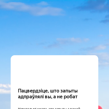
Пацвердзіце, што запыты
адпраўлялі вы, а не робат