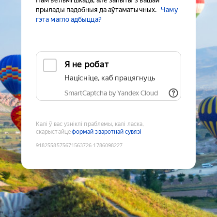
Нам вельмі шкада, але запыты з вашай
прылады падобныя да аўтаматычных.
Чаму
гэта магло адбыцца?
Я не робат
Націсніце, каб працягнуць
SmartCaptcha by Yandex Cloud
Калі ў вас узніклі праблемы, калі ласка,
скарыстайце
формай зваротнай сувязі
9182558575671563726
:
1786098227