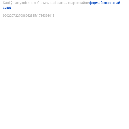
Калі ў вас узніклі праблемы, калі ласка, скарыстайце
формай зваротнай
сувязі
9202207227086262315
:
1786391015