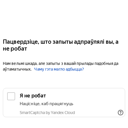
Пацвердзіце, што запыты адпраўлялі вы, а
не робат
Нам вельмі шкада, але запыты з вашай прылады падобныя да
аўтаматычных.
Чаму гэта магло адбыцца?
Я не робат
Націсніце, каб працягнуць
SmartCaptcha by Yandex Cloud