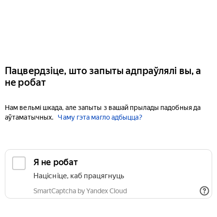
Пацвердзіце, што запыты адпраўлялі вы, а
не робат
Нам вельмі шкада, але запыты з вашай прылады падобныя да
аўтаматычных.
Чаму гэта магло адбыцца?
Я не робат
Націсніце, каб працягнуць
SmartCaptcha by Yandex Cloud