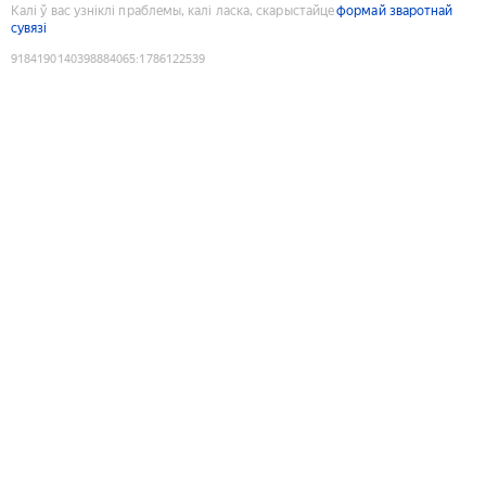
Калі ў вас узніклі праблемы, калі ласка, скарыстайце
формай зваротнай
сувязі
9184190140398884065
:
1786122539