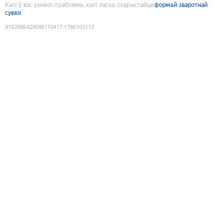
Калі ў вас узніклі праблемы, калі ласка, скарыстайце
формай зваротнай
сувязі
9182886429046110417
:
1786103112