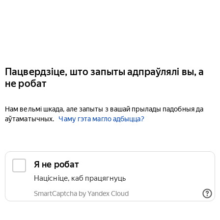
Пацвердзіце, што запыты адпраўлялі вы, а
не робат
Нам вельмі шкада, але запыты з вашай прылады падобныя да
аўтаматычных.
Чаму гэта магло адбыцца?
Я не робат
Націсніце, каб працягнуць
SmartCaptcha by Yandex Cloud