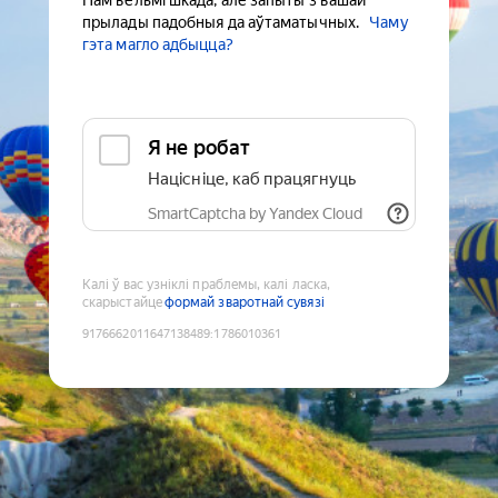
Нам вельмі шкада, але запыты з вашай
прылады падобныя да аўтаматычных.
Чаму
гэта магло адбыцца?
Я не робат
Націсніце, каб працягнуць
SmartCaptcha by Yandex Cloud
Калі ў вас узніклі праблемы, калі ласка,
скарыстайце
формай зваротнай сувязі
9176662011647138489
:
1786010361