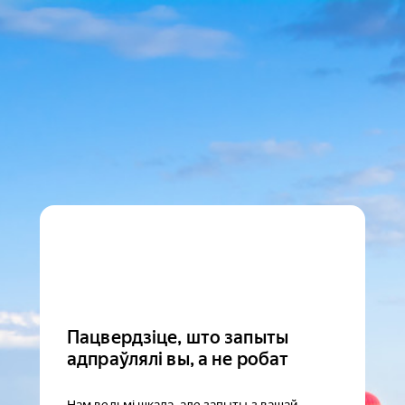
Пацвердзіце, што запыты
адпраўлялі вы, а не робат