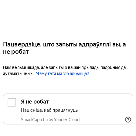
Пацвердзіце, што запыты адпраўлялі вы, а
не робат
Нам вельмі шкада, але запыты з вашай прылады падобныя да
аўтаматычных.
Чаму гэта магло адбыцца?
Я не робат
Націсніце, каб працягнуць
SmartCaptcha by Yandex Cloud