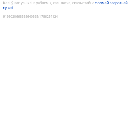
Калі ў вас узніклі праблемы, калі ласка, скарыстайце
формай зваротнай
сувязі
9193020668588640395
:
1786254124