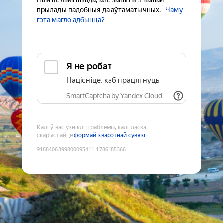
Нам вельмі шкада, але запыты з вашай
прылады падобныя да аўтаматычных.
Чаму
гэта магло адбыцца?
Я не робат
Націсніце, каб працягнуць
SmartCaptcha by Yandex Cloud
Калі ў вас узніклі праблемы, калі ласка,
скарыстайце
формай зваротнай сувязі
9188406399800095411
:
1786185366