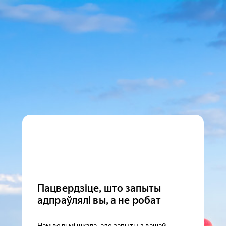
Пацвердзіце, што запыты
адпраўлялі вы, а не робат