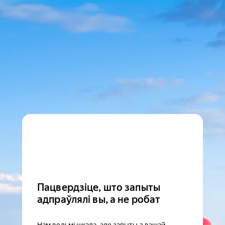
Пацвердзіце, што запыты
адпраўлялі вы, а не робат