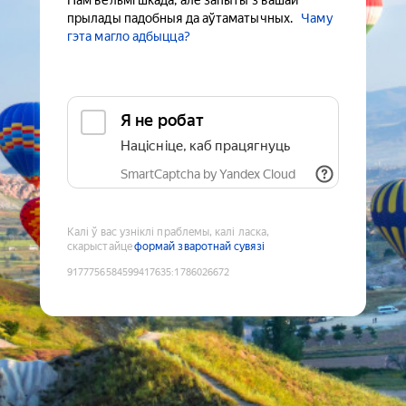
Нам вельмі шкада, але запыты з вашай
прылады падобныя да аўтаматычных.
Чаму
гэта магло адбыцца?
Я не робат
Націсніце, каб працягнуць
SmartCaptcha by Yandex Cloud
Калі ў вас узніклі праблемы, калі ласка,
скарыстайце
формай зваротнай сувязі
9177756584599417635
:
1786026672