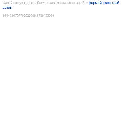
Калі ў вас узніклі праблемы, калі ласка, скарыстайце
формай зваротнай
сувязі
9184894787765825889
:
1786133039