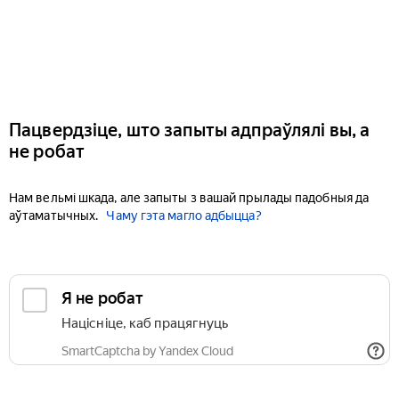
Пацвердзіце, што запыты адпраўлялі вы, а
не робат
Нам вельмі шкада, але запыты з вашай прылады падобныя да
аўтаматычных.
Чаму гэта магло адбыцца?
Я не робат
Націсніце, каб працягнуць
SmartCaptcha by Yandex Cloud