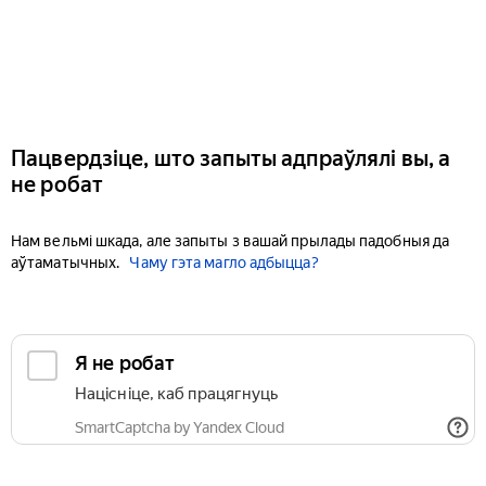
Пацвердзіце, што запыты адпраўлялі вы, а
не робат
Нам вельмі шкада, але запыты з вашай прылады падобныя да
аўтаматычных.
Чаму гэта магло адбыцца?
Я не робат
Націсніце, каб працягнуць
SmartCaptcha by Yandex Cloud