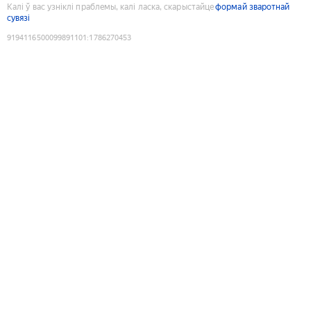
Калі ў вас узніклі праблемы, калі ласка, скарыстайце
формай зваротнай
сувязі
9194116500099891101
:
1786270453