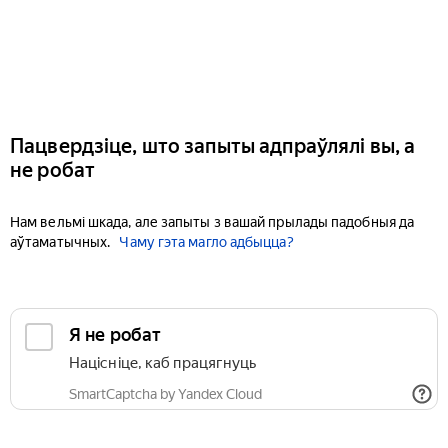
Пацвердзіце, што запыты адпраўлялі вы, а
не робат
Нам вельмі шкада, але запыты з вашай прылады падобныя да
аўтаматычных.
Чаму гэта магло адбыцца?
Я не робат
Націсніце, каб працягнуць
SmartCaptcha by Yandex Cloud