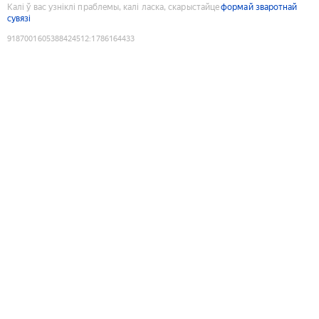
Калі ў вас узніклі праблемы, калі ласка, скарыстайце
формай зваротнай
сувязі
9187001605388424512
:
1786164433