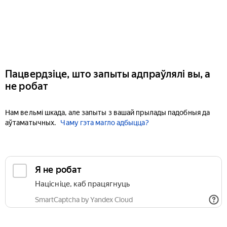
Пацвердзіце, што запыты адпраўлялі вы, а
не робат
Нам вельмі шкада, але запыты з вашай прылады падобныя да
аўтаматычных.
Чаму гэта магло адбыцца?
Я не робат
Націсніце, каб працягнуць
SmartCaptcha by Yandex Cloud