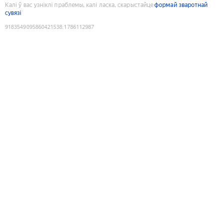
Калі ў вас узніклі праблемы, калі ласка, скарыстайце
формай зваротнай
сувязі
9183549095860421538
:
1786112987