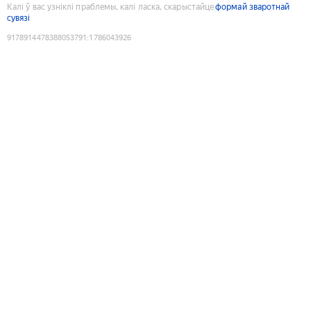
Калі ў вас узніклі праблемы, калі ласка, скарыстайце
формай зваротнай
сувязі
9178914478388053791
:
1786043926