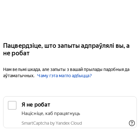
Пацвердзіце, што запыты адпраўлялі вы, а
не робат
Нам вельмі шкада, але запыты з вашай прылады падобныя да
аўтаматычных.
Чаму гэта магло адбыцца?
Я не робат
Націсніце, каб працягнуць
SmartCaptcha by Yandex Cloud