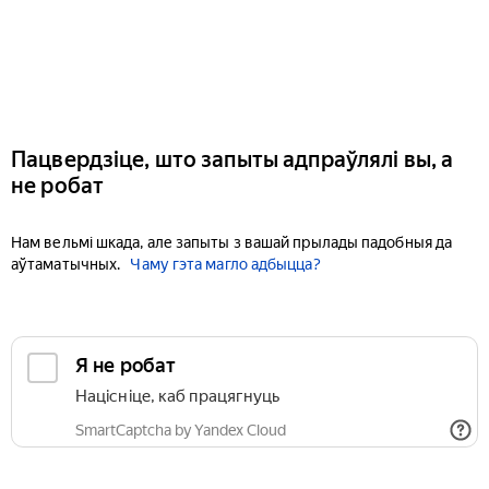
Пацвердзіце, што запыты адпраўлялі вы, а
не робат
Нам вельмі шкада, але запыты з вашай прылады падобныя да
аўтаматычных.
Чаму гэта магло адбыцца?
Я не робат
Націсніце, каб працягнуць
SmartCaptcha by Yandex Cloud