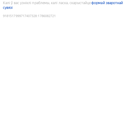
Калі ў вас узніклі праблемы, калі ласка, скарыстайце
формай зваротнай
сувязі
9181517999717407328
:
1786082721