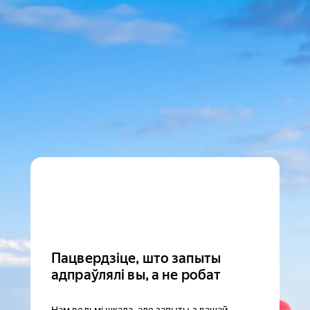
Пацвердзіце, што запыты
адпраўлялі вы, а не робат