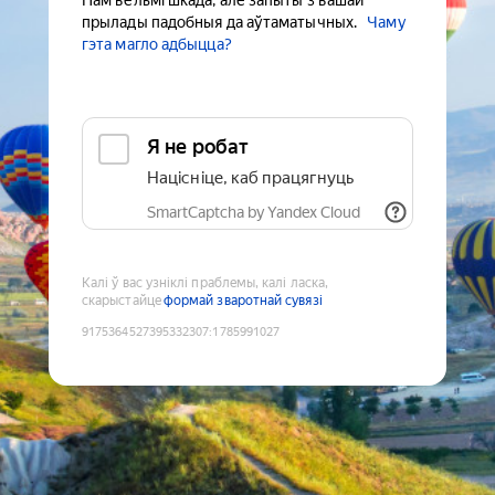
Нам вельмі шкада, але запыты з вашай
прылады падобныя да аўтаматычных.
Чаму
гэта магло адбыцца?
Я не робат
Націсніце, каб працягнуць
SmartCaptcha by Yandex Cloud
Калі ў вас узніклі праблемы, калі ласка,
скарыстайце
формай зваротнай сувязі
9175364527395332307
:
1785991027