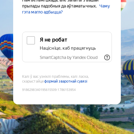
Нам вельмі шкада, але запыты з вашай
прылады падобныя да аўтаматычных.
Чаму
гэта магло адбыцца?
Я не робат
Націсніце, каб працягнуць
SmartCaptcha by Yandex Cloud
Калі ў вас узніклі праблемы, калі ласка,
скарыстайце
формай зваротнай сувязі
9186298340195615509
:
1786153954