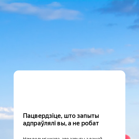
Пацвердзіце, што запыты
адпраўлялі вы, а не робат