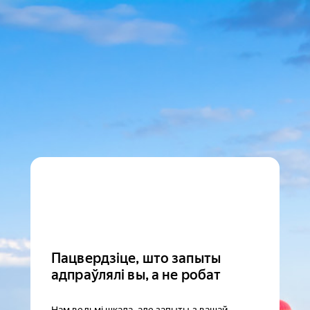
Пацвердзіце, што запыты
адпраўлялі вы, а не робат