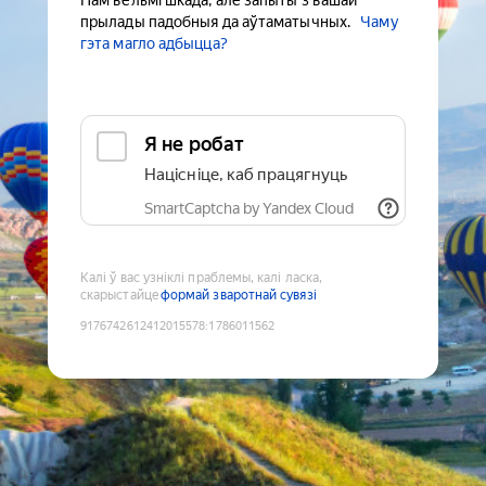
Нам вельмі шкада, але запыты з вашай
прылады падобныя да аўтаматычных.
Чаму
гэта магло адбыцца?
Я не робат
Націсніце, каб працягнуць
SmartCaptcha by Yandex Cloud
Калі ў вас узніклі праблемы, калі ласка,
скарыстайце
формай зваротнай сувязі
9176742612412015578
:
1786011562