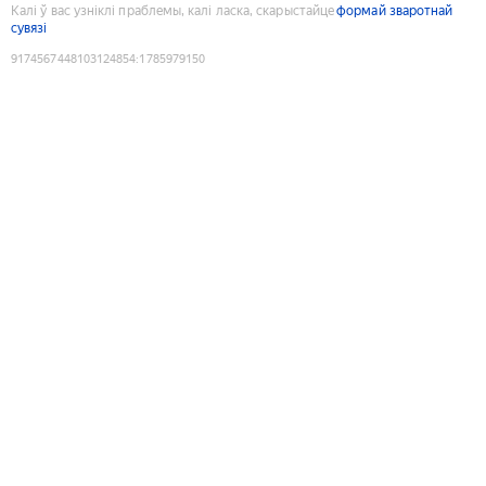
Калі ў вас узніклі праблемы, калі ласка, скарыстайце
формай зваротнай
сувязі
9174567448103124854
:
1785979150