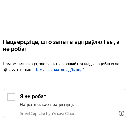
Пацвердзіце, што запыты адпраўлялі вы, а
не робат
Нам вельмі шкада, але запыты з вашай прылады падобныя да
аўтаматычных.
Чаму гэта магло адбыцца?
Я не робат
Націсніце, каб працягнуць
SmartCaptcha by Yandex Cloud