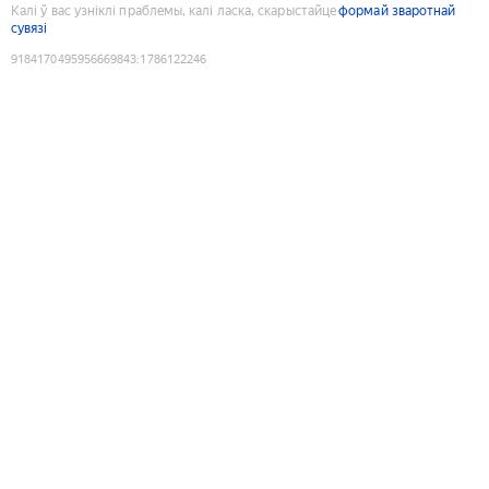
Калі ў вас узніклі праблемы, калі ласка, скарыстайце
формай зваротнай
сувязі
9184170495956669843
:
1786122246