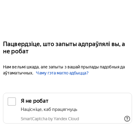
Пацвердзіце, што запыты адпраўлялі вы, а
не робат
Нам вельмі шкада, але запыты з вашай прылады падобныя да
аўтаматычных.
Чаму гэта магло адбыцца?
Я не робат
Націсніце, каб працягнуць
SmartCaptcha by Yandex Cloud