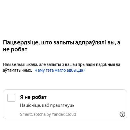
Пацвердзіце, што запыты адпраўлялі вы, а
не робат
Нам вельмі шкада, але запыты з вашай прылады падобныя да
аўтаматычных.
Чаму гэта магло адбыцца?
Я не робат
Націсніце, каб працягнуць
SmartCaptcha by Yandex Cloud