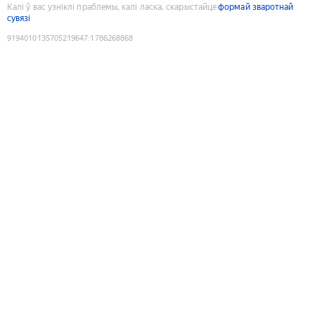
Калі ў вас узніклі праблемы, калі ласка, скарыстайце
формай зваротнай
сувязі
9194010135705219647
:
1786268868